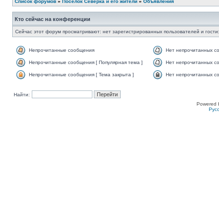
Список форумов
»
Поселок Северка и его жители
»
Объявления
Кто сейчас на конференции
Сейчас этот форум просматривают: нет зарегистрированных пользователей и гости:
Непрочитанные сообщения
Нет непрочитанных с
Непрочитанные сообщения [ Популярная тема ]
Нет непрочитанных со
Непрочитанные сообщения [ Тема закрыта ]
Нет непрочитанных со
Найти:
Powered 
Рус