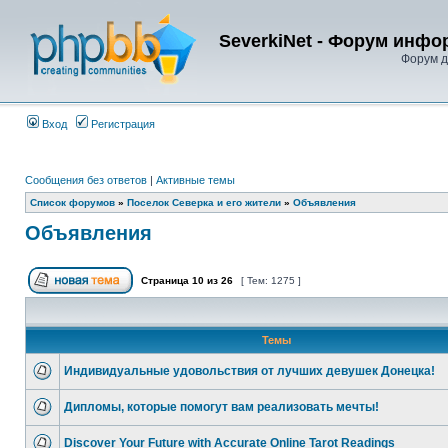
SeverkiNet - Форум инфо
Форум д
Вход
Регистрация
Сообщения без ответов
|
Активные темы
Список форумов
»
Поселок Северка и его жители
»
Объявления
Объявления
Страница
10
из
26
[ Тем: 1275 ]
Темы
Индивидуальные удовольствия от лучших девушек Донецка!
Дипломы, которые помогут вам реализовать мечты!
Discover Your Future with Accurate Online Tarot Readings