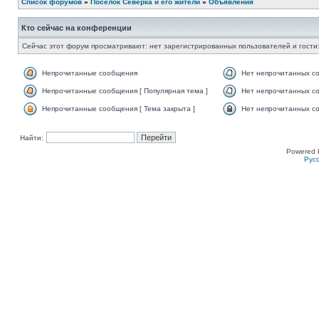
Список форумов
»
Поселок Северка и его жители
»
Объявления
Кто сейчас на конференции
Сейчас этот форум просматривают: нет зарегистрированных пользователей и гости:
Непрочитанные сообщения
Нет непрочитанных с
Непрочитанные сообщения [ Популярная тема ]
Нет непрочитанных со
Непрочитанные сообщения [ Тема закрыта ]
Нет непрочитанных со
Найти:
Powered 
Рус