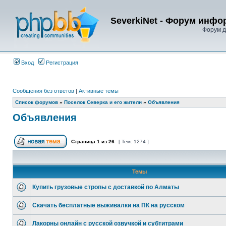
SeverkiNet - Форум инфо
Форум д
Вход
Регистрация
Сообщения без ответов
|
Активные темы
Список форумов
»
Поселок Северка и его жители
»
Объявления
Объявления
Страница
1
из
26
[ Тем: 1274 ]
Темы
Купить грузовые стропы с доставкой по Алматы
Скачать бесплатные выживалки на ПК на русском
Лакорны онлайн с русской озвучкой и субтитрами